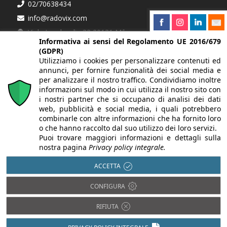
02/70638434
info@radovix.com
Viale Lombardia 32 20131 Milano
Informativa ai sensi del Regolamento UE 2016/679
(GDPR)
Partner
Utilizziamo i cookies per personalizzare contenuti ed
Federazione Italiana Mediatori Agenti d'Affari
annunci, per fornire funzionalità dei social media e
per analizzare il nostro traffico. Condividiamo inoltre
informazioni sul modo in cui utilizza il nostro sito con
i nostri partner che si occupano di analisi dei dati
Richiedi informazioni
web, pubblicità e social media, i quali potrebbero
Se cerchi qualcosa di specifico compila il modulo di
combinarle con altre informazioni che ha fornito loro
richiesta!
o che hanno raccolto dal suo utilizzo dei loro servizi.
Puoi trovare maggiori informazioni e dettagli sulla
nostra pagina
Privacy policy integrale.
CONTATTACI »
ACCETTA
CONFIGURA
RIFIUTA