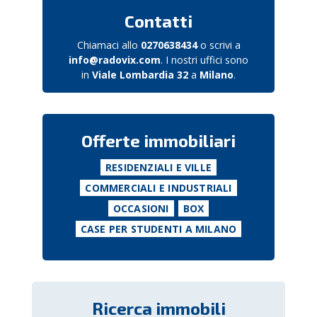
Contatti
Chiamaci allo
0270638434
o scrivi a
info@radovix.com
. I nostri uffici sono
in
Viale Lombardia 32
a
Milano
.
Offerte immobiliari
RESIDENZIALI E VILLE
COMMERCIALI E INDUSTRIALI
OCCASIONI
BOX
CASE PER STUDENTI A MILANO
Ricerca immobili