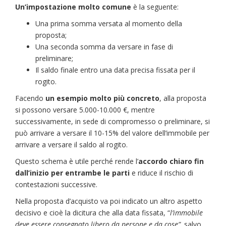
Un’impostazione molto comune
è la seguente:
Una prima somma versata al momento della
proposta;
Una seconda somma da versare in fase di
preliminare;
Il saldo finale entro una data precisa fissata per il
rogito.
Facendo
un esempio molto più concreto
, alla proposta
si possono versare 5.000-10.000 €, mentre
successivamente, in sede di compromesso o preliminare, si
può arrivare a versare il 10-15% del valore dell’immobile per
arrivare a versare il saldo al rogito.
Questo schema è utile perché rende l’
accordo chiaro fin
dall’inizio per entrambe le parti
e riduce il rischio di
contestazioni successive.
Nella proposta d’acquisto va poi indicato un altro aspetto
decisivo e cioè la dicitura che alla data fissata, “
l’immobile
deve essere consegnato libero da persone e da cose”,
salvo