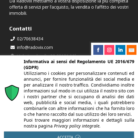
Da Radovix mettiamo a vostra disposizione la più completa
offerta di servizi per l’acquisto, la vendita o l’affitto dei vostri
immobili.
Contatti
02/70638434
info@radovix.com
Viale Lombardia 32 20131 Milano
Informativa ai sensi del Regolamento UE 2016/679
(GDPR)
Partner
Utilizziamo i cookies per personalizzare contenuti ed
Federazione Italiana Mediatori Agenti d'Affari
annunci, per fornire funzionalità dei social media e
per analizzare il nostro traffico. Condividiamo inoltre
informazioni sul modo in cui utilizza il nostro sito con
i nostri partner che si occupano di analisi dei dati
Richiedi informazioni
web, pubblicità e social media, i quali potrebbero
Se cerchi qualcosa di specifico compila il modulo di
combinarle con altre informazioni che ha fornito loro
o che hanno raccolto dal suo utilizzo dei loro servizi.
richiesta!
Puoi trovare maggiori informazioni e dettagli sulla
nostra pagina
Privacy policy integrale.
CONTATTACI »
ACCETTA