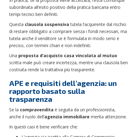
In pratica, se la proposta viene accettata, resta comunque
subordinata all’esito positivo della pratica bancaria entro
tempi tecnici ben definiti.
Questa
clausola sospensiva
tutela l’acquirente dal rischio
di restare obbligato a comprare senza i fondi necessari, ma
tutela anche il venditore se è formulata in modo serio e
preciso, con termini chiari e non indefiniti.
Una
proposta d’acquisto casa vincolata al mutuo
scritta male può creare incertezza, mentre una clausola ben
costruita rende la trattativa più trasparente.
APE e requisiti dell’agenzia: un
rapporto basato sulla
trasparenza
Se la
compravendita
è seguita da un professionista,
anche il ruolo dell’
agenzia immobiliare
merita attenzione.
In questi casi è bene verificare che:
L’agenzia sia iscritta alla Camera di Commercio