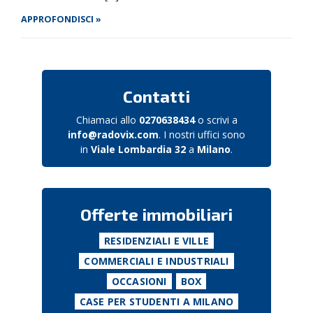
APPROFONDISCI »
Contatti
Chiamaci allo
0270638434
o scrivi a
info@radovix.com
. I nostri uffici sono
in
Viale Lombardia 32
a
Milano
.
Offerte immobiliari
RESIDENZIALI E VILLE
COMMERCIALI E INDUSTRIALI
OCCASIONI
BOX
CASE PER STUDENTI A MILANO