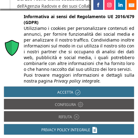
dell’Agenzia Radovix e dei suoi Collaboratori.
Informativa ai sensi del Regolamento UE 2016/679
(GDPR)
Patrizia Pesce
Utilizziamo i cookies per personalizzare contenuti ed
annunci, per fornire funzionalità dei social media e
per analizzare il nostro traffico. Condividiamo inoltre
Negli ultimi 5 anni ho avuto modo di avvalermi dei
informazioni sul modo in cui utilizza il nostro sito con
i nostri partner che si occupano di analisi dei dati
servizi dell’Agenzia Radovix : professionalità ed
web, pubblicità e social media, i quali potrebbero
esperienza non sono mai mancate.
combinarle con altre informazioni che ha fornito loro
o che hanno raccolto dal suo utilizzo dei loro servizi.
Puoi trovare maggiori informazioni e dettagli sulla
Giuseppe Ballarani
nostra pagina
Privacy policy integrale.
ACCETTA
Cosa posso dire dell’ Agenzia Radovix… ??
CONFIGURA
Che all’inizio si può guardare da “fuori” con un po’ di
perplessità… una persona comune conosce i nomi
RIFIUTA
più famosi delle catene di agenzie immobiliari….è
naturale avere qualche dubbio…
PRIVACY POLICY INTEGRALE
Le belle insegne e le luminose vetrine però invitano