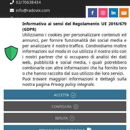
02/70638434
info@radovix.com
Viale Lombardia 32 20131 Milano
Informativa ai sensi del Regolamento UE 2016/679
(GDPR)
Partner
Utilizziamo i cookies per personalizzare contenuti ed
Federazione Italiana Mediatori Agenti d'Affari
annunci, per fornire funzionalità dei social media e
per analizzare il nostro traffico. Condividiamo inoltre
informazioni sul modo in cui utilizza il nostro sito con
i nostri partner che si occupano di analisi dei dati
Richiedi informazioni
web, pubblicità e social media, i quali potrebbero
Se cerchi qualcosa di specifico compila il modulo di
combinarle con altre informazioni che ha fornito loro
richiesta!
o che hanno raccolto dal suo utilizzo dei loro servizi.
Puoi trovare maggiori informazioni e dettagli sulla
nostra pagina
Privacy policy integrale.
CONTATTACI »
ACCETTA
CONFIGURA
RIFIUTA