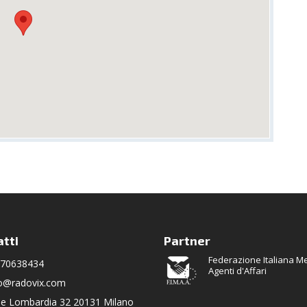
tti
Partner
Federazione Italiana Me
/70638434
Agenti d'Affari
fo@radovix.com
le Lombardia 32 20131 Milano