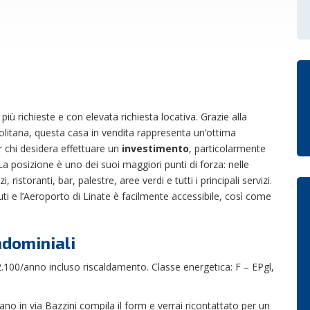
iù richieste e con elevata richiesta locativa. Grazie alla
opolitana, questa casa in vendita rappresenta un’ottima
r chi desidera effettuare un
investimento
, particolarmente
La posizione è uno dei suoi maggiori punti di forza: nelle
istoranti, bar, palestre, aree verdi e tutti i principali servizi.
uti e l’Aeroporto di Linate è facilmente accessibile, così come
ndominiali
2.100/anno incluso riscaldamento. Classe energetica: F – EPgl,
ano in via Bazzini compila il form e verrai ricontattato per un