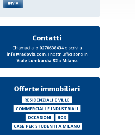
Contatti
Chiamaci allo
0270638434
o scrivi a
info@radovix.com
. I nostri uffici sono in
Viale Lombardia 32
a
Milano
.
Offerte immobiliari
RESIDENZIALI E VILLE
COMMERCIALI E INDUSTRIALI
OCCASIONI
BOX
CASE PER STUDENTI A MILANO