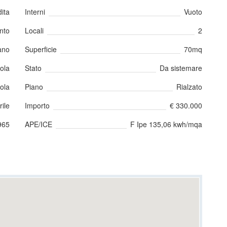
ita
Interni
Vuoto
nto
Locali
2
ano
Superficie
70mq
iola
Stato
Da sistemare
ola
Piano
Rialzato
ile
Importo
€ 330.000
965
APE/ICE
F Ipe 135,06 kwh/mqa