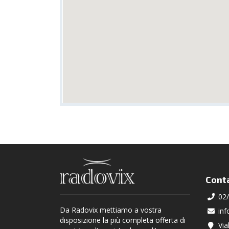
Conta
02
Da Radovix mettiamo a vostra
in
disposizione la più completa offerta di
Via