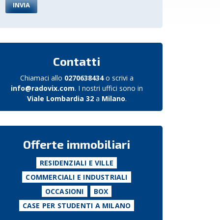
Contatti
Chiamaci allo
0270638434
o scrivi a
info@radovix.com
. I nostri uffici sono in
Viale Lombardia 32
a
Milano
.
Offerte immobiliari
RESIDENZIALI E VILLE
COMMERCIALI E INDUSTRIALI
OCCASIONI
BOX
CASE PER STUDENTI A MILANO