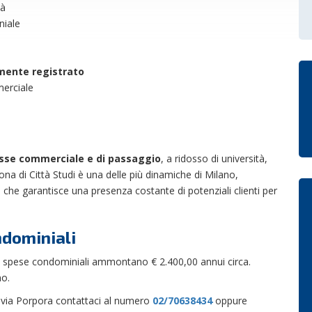
tà
niale
mente registrato
erciale
esse commerciale e di passaggio
, a ridosso di università,
ona di Città Studi è una delle più dinamiche di Milano,
il che garantisce una presenza costante di potenziali clienti per
ndominiali
 le spese condominiali ammontano € 2.400,00 annui circa.
no.
n via Porpora contattaci al numero
02/70638434
oppure