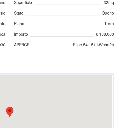
ano
Superficie
32mq
sio
Stato
Buono
ate
Piano
Terra
oca
Importo
€ 138.000
930
APE/ICE
E ipe 541.51 kWh/m2a