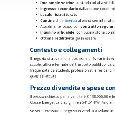
Due ampie vetrine
su strada ad alta visibili
Ingresso secondario
dall’androne condomi
Locale ristrutturato
Cantina
di
pertinenza
al piano seminterrato
Attualmente locato con
contratto regolar
Inquilino affidabile
, con buona storia comm
Ottima redditività
già in essere
Contesto e collegamenti
Il negozio si trova in una posizione di
forte inter
scuole, uffici e fermate del trasporto pubblico. La z
frequentata da studenti, professionisti e residenti, 
qualsiasi attività.
Prezzo di vendita e spese co
Il prezzo richiesto per la vendita è € 138.000,00 e
Classe Energetica E ep gl, nren 541.51 KWh/mq an
Se sei interessato a negozio in vendita a Milano i