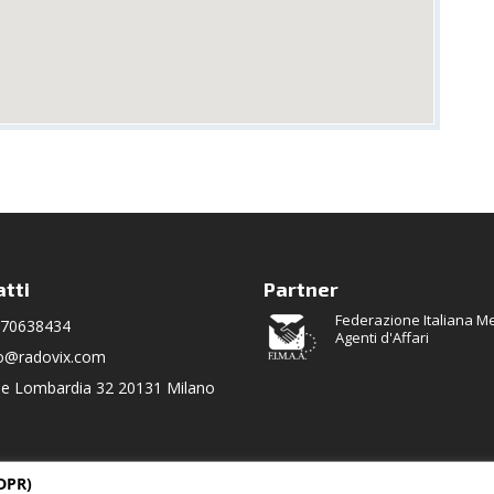
tti
Partner
Federazione Italiana Me
/70638434
Agenti d'Affari
fo@radovix.com
le Lombardia 32 20131 Milano
DPR)