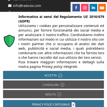
info@radovix.com
Viale Lombardia 32 20131 Milano
Informativa ai sensi del Regolamento UE 2016/679
(GDPR)
Partner
Utilizziamo i cookies per personalizzare contenuti ed
Federazione Italiana Mediatori Agenti d'Affari
annunci, per fornire funzionalità dei social media e
per analizzare il nostro traffico. Condividiamo inoltre
informazioni sul modo in cui utilizza il nostro sito con
i nostri partner che si occupano di analisi dei dati
Richiedi informazioni
web, pubblicità e social media, i quali potrebbero
Se cerchi qualcosa di specifico compila il modulo di
combinarle con altre informazioni che ha fornito loro
richiesta!
o che hanno raccolto dal suo utilizzo dei loro servizi.
Puoi trovare maggiori informazioni e dettagli sulla
nostra pagina
Privacy policy integrale.
CONTATTACI »
ACCETTA
CONFIGURA
RIFIUTA
PRIVACY POLICY INTEGRALE